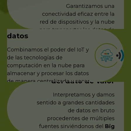
Garantizamos una
Tecnología Cloud:
conectividad eficaz entre la
red de dispositivos y la nube
Almacenamiento de
para transportar los datos de
datos
los sensores a través de los
protocolos y pasarelas IoT.
Combinamos el poder del IoT y
de las tecnologías de
Gestión y analítica
computación en la nube para
avanzada: Extracción
almacenar y procesar los datos
del dato de valor
de manera centralizada y sacar
el máximo rendimiento de los
Interpretamos y damos
dispositivos IoT.
sentido a grandes cantidades
de datos en bruto
Visualización de datos:
procedentes de múltiples
fuentes sirviéndonos del
Big
Plataforma end-to-end