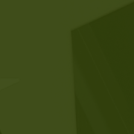
procesos y que te
ofrecen la posibilidad de
controlar y optimizar tu
modelo de negocio.
Esta
área de WDNA
se
especializa en el diseño y
gestión de
proyectos
integrales de IoT
que
abarcan todas las etapas,
desde la captura de los
datos hasta su
explotación, para una
toma de decisiones mejor
informada y más eficaz.