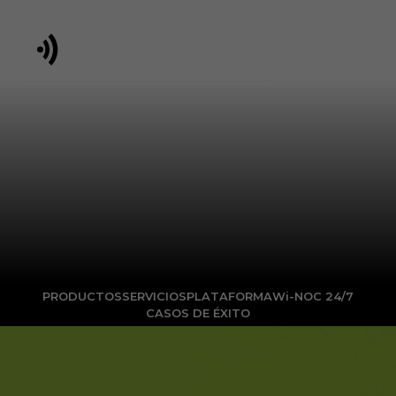
SOLICITAR UNA DEMO
Monitorizar a distancia y
en tiempo real entornos
físicos mediante
con las
protocolos de
tecnologías
comunicación
PRODUCTOS
SERVICIOS
PLATAFORMA
Wi-NOC 24/7
Iot
inalámbrica que
CASOS DE ÉXITO
conectan dispositivos
inteligentes (
sensores
)
entre sí y con la nube y
extraer el conocimiento