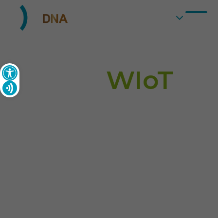
ES
WDNA
WIoT
Desplegamos proyectos y redes IoT en
entornos Smart mediante dispositivos
interconectados con la tecnología de
comunicación inalámbrica LoRaWAN.
Monitoriza y controla de forma remota
lo que ocurre en cada sensor a través de
nuestra plataforma avanzada de gestión
y visualización de datos.