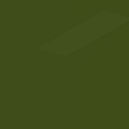
del volumen de datos
generado en este
ecosistema IoT ofrece un
amplio campo de
aplicaciones de
las
tecnologías de las
Cosas
.
En
Wireless
DNA
podemos ayudarte
a abordar el reto
tecnológico de
implementar
estrategias
IoT
efectivas que
impulsen la eficiencia
operativa mediante la
simplificación y
automatización de