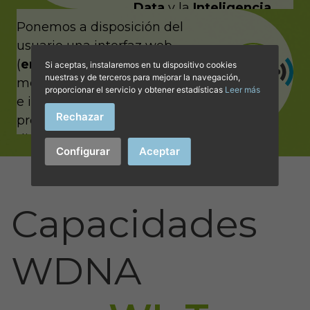
Data
y la
Inteligencia
Artificial
para convertirlos en
Ponemos a disposición del
información relevante y
usuario una interfaz web
accionable.
(
entropy
©
SMART WIoT
) para
Si aceptas, instalaremos en tu dispositivo cookies
nuestras y de terceros para mejorar la navegación,
mostrarle de manera organizada
proporcionar el servicio y obtener estadísticas
Leer más
e intuitiva la información
Rechazar
proporcionada por los
dispositivos de sensorización
Configurar
Aceptar
desplegados en las redes
LoRaWAN.
Capacidades
WDNA