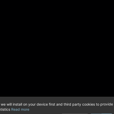
 we will install on your device first and third party cookies to provide
tistics
Read more