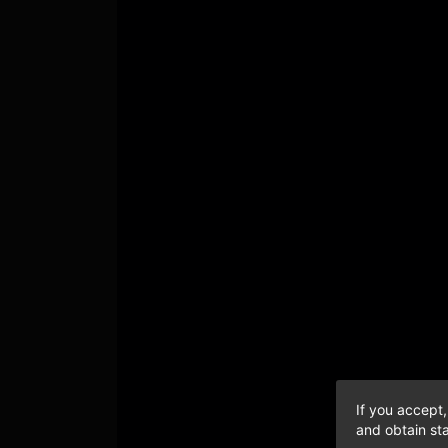
If you accept,
and obtain sta