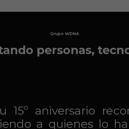
Grupo WDNA
tando personas, tecno
su 15º aniversario rec
ciendo a quienes lo h