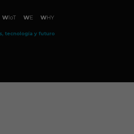
WloT
WE
WHY
, tecnología y futuro