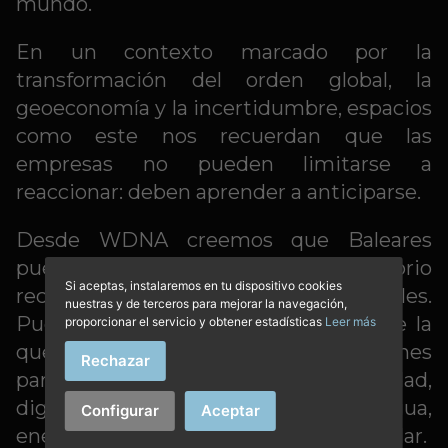
mundo.
En un contexto marcado por la
transformación del orden global, la
geoeconomía y la incertidumbre, espacios
como este nos recuerdan que las
empresas no pueden limitarse a
reaccionar: deben aprender a anticiparse.
Desde WDNA creemos que Baleares
puede ser mucho más que un territorio
Si aceptas, instalaremos en tu dispositivo cookies
receptor de los grandes cambios globales.
nuestras y de terceros para mejorar la navegación,
Puede ser también una atalaya desde la
proporcionar el servicio y obtener estadísticas
Leer más
que imaginar, diseñar y activar soluciones
Rechazar
para los retos del presente: sostenibilidad,
digitalización, resiliencia, clima, agua,
Configurar
Aceptar
energía, conectividad y economía circular.