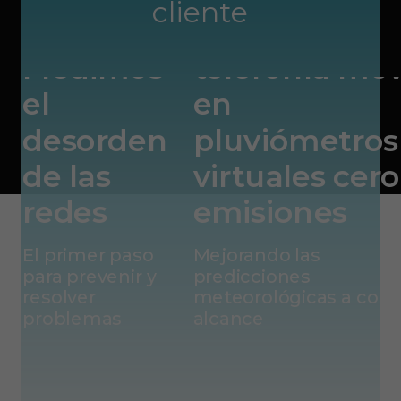
cliente
WIRELESS
la red de
Medimos
telefonía móv
el
en
desorden
pluviómetros
de las
virtuales cero
redes
emisiones
El primer paso
Mejorando las
para prevenir y
predicciones
resolver
meteorológicas a cort
problemas
alcance