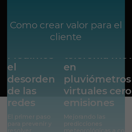
WEATHER
Como crear valor para el
Transformam
cliente
WIRELESS
la red de
Medimos
telefonía móv
el
en
desorden
pluviómetros
de las
virtuales cero
redes
emisiones
El primer paso
Mejorando las
para prevenir y
predicciones
resolver
meteorológicas a cort