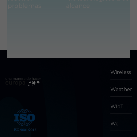
problemas
alcance
Wireless
Weather
WIoT
We