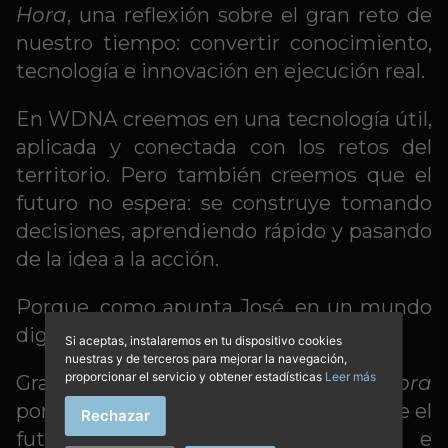
Hora
, una reflexión sobre el gran reto de
nuestro tiempo: convertir conocimiento,
tecnología e innovación en ejecución real.
En WDNA creemos en una tecnología útil,
aplicada y conectada con los retos del
territorio. Pero también creemos que el
futuro no espera: se construye tomando
decisiones, aprendiendo rápido y pasando
de la idea a la acción.
Porque, como apunta José, en un mundo
digital, llegar tarde equivale a no llegar.
Si aceptas, instalaremos en tu dispositivo cookies
nuestras y de terceros para mejorar la navegación,
proporcionar el servicio y obtener estadísticas
Leer más
Gracias a
El Económico de Última Hora
por abrir este espacio de reflexión sobre el
Rechazar
futuro económico, tecnológico e